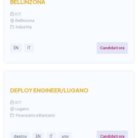
BELLINZONA
ICT
Bellinzona
Industria
Candidati ora
EN
IT
DEPLOY ENGINEER/LUGANO
ICT
Lugano
Finanziario e Bancario
Candidati ora
deploy
EN
IT
unix