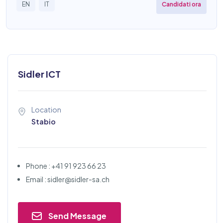
Candidati ora
EN
IT
Sidler ICT
Location
Stabio
Phone : +41 91 923 66 23
Email : sidler@sidler-sa.ch
Send Message