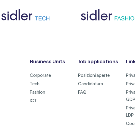
Business Units
Job applications
Link
Corporate
Posizioni aperte
Priv
Tech
Candidatura
Priv
Fashion
FAQ
Priv
GD
ICT
Priv
LDP
Cook