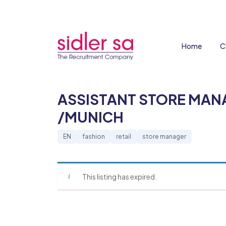
Home
C
ASSISTANT STORE MAN
/MUNICH
EN
fashion
retail
store manager
This listing has expired.