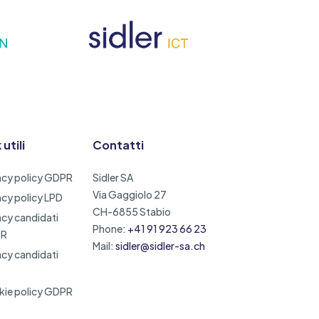
 utili
Contatti
acy policy GDPR
Sidler SA
Via Gaggiolo 27
acy policy LPD
CH-6855 Stabio
acy candidati
Phone:
+41 91 923 66 23
PR
Mail:
sidler@sidler-sa.ch
acy candidati
ie policy GDPR