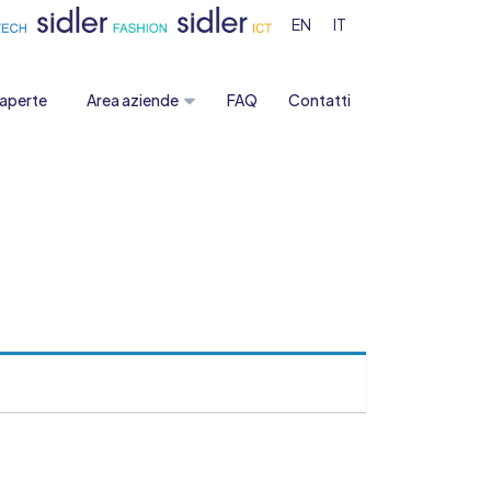
EN
IT
 aperte
Area aziende
FAQ
Contatti