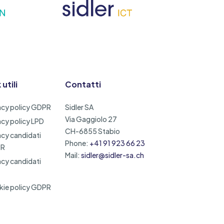
 utili
Contatti
acy policy GDPR
Sidler SA
Via Gaggiolo 27
acy policy LPD
CH-6855 Stabio
acy candidati
Phone:
+41 91 923 66 23
PR
Mail:
sidler@sidler-sa.ch
acy candidati
ie policy GDPR