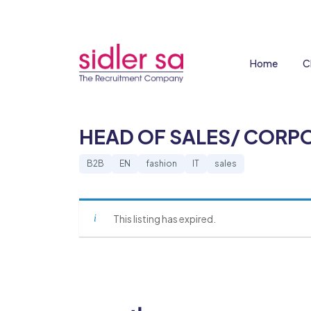
Home
C
HEAD OF SALES/ CORP
B2B
EN
fashion
IT
sales
This listing has expired.