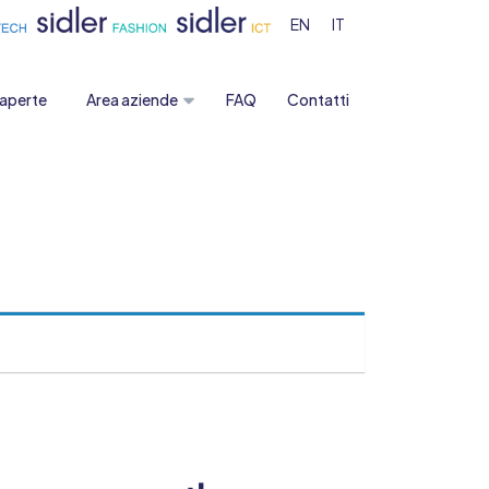
EN
IT
 aperte
Area aziende
FAQ
Contatti