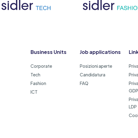
Business Units
Job applications
Link
Corporate
Posizioni aperte
Priv
Tech
Candidatura
Priv
Fashion
FAQ
Priv
GD
ICT
Priv
LDP
Cook