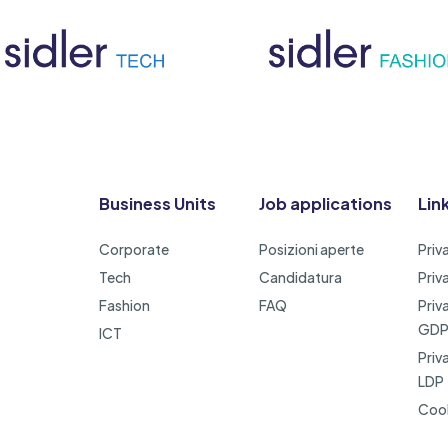
Business Units
Job applications
Link
Corporate
Posizioni aperte
Priv
Tech
Candidatura
Priv
Fashion
FAQ
Priv
GD
ICT
Priv
LDP
Cook