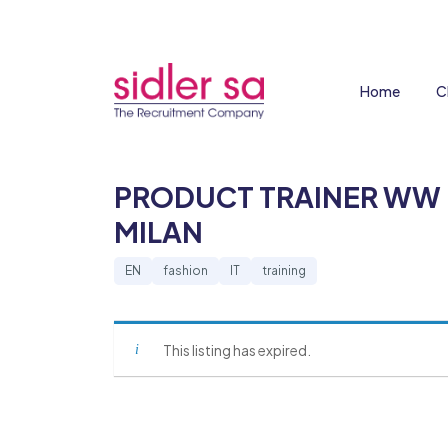
Home
C
PRODUCT TRAINER WW 
MILAN
EN
fashion
IT
training
This listing has expired.