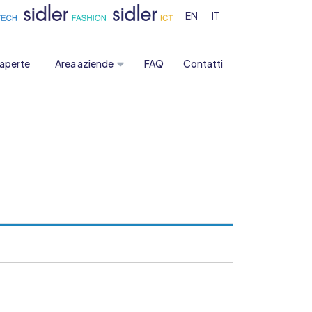
EN
IT
 aperte
Area aziende
FAQ
Contatti