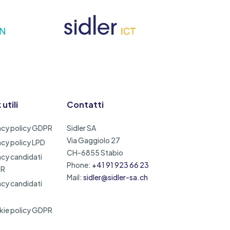
 utili
Contatti
acy policy GDPR
Sidler SA
Via Gaggiolo 27
acy policy LPD
CH-6855 Stabio
acy candidati
Phone:
+41 91 923 66 23
PR
Mail:
sidler@sidler-sa.ch
acy candidati
ie policy GDPR