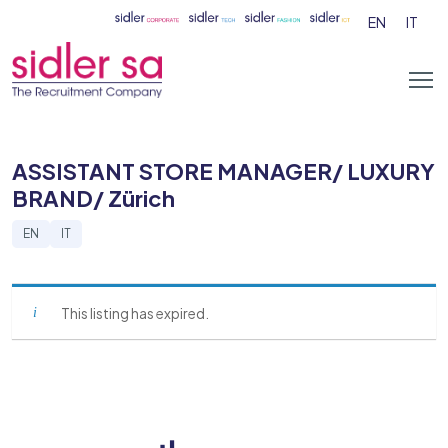
EN
IT
ASSISTANT STORE MANAGER/ LUXURY
BRAND/ Zürich
EN
IT
This listing has expired.