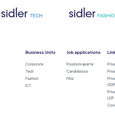
Business Units
Job applications
Link
Corporate
Posizioni aperte
Priv
Tech
Candidatura
Priv
Fashion
FAQ
Priv
GD
ICT
Priv
LDP
Cook