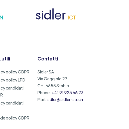
 utili
Contatti
acy policy GDPR
Sidler SA
Via Gaggiolo 27
acy policy LPD
CH-6855 Stabio
acy candidati
Phone:
+41 91 923 66 23
PR
Mail:
sidler@sidler-sa.ch
acy candidati
ie policy GDPR