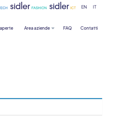
EN
IT
 aperte
Area aziende
FAQ
Contatti