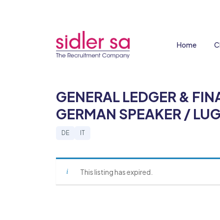
Home
C
GENERAL LEDGER & FIN
GERMAN SPEAKER / LU
DE
IT
This listing has expired.