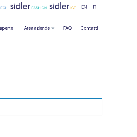
EN
IT
 aperte
Area aziende
FAQ
Contatti