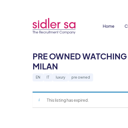
Home
C
PRE OWNED WATCHING 
MILAN
EN
IT
luxury
pre owned
This listing has expired.