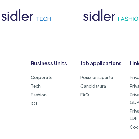
Business Units
Job applications
Link
Corporate
Posizioni aperte
Priv
Tech
Candidatura
Priv
Fashion
FAQ
Priv
GD
ICT
Priv
LDP
Cook