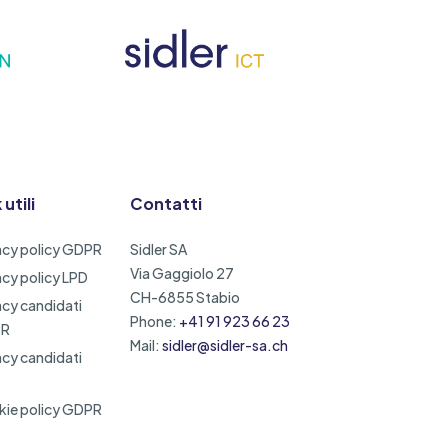
 utili
Contatti
acy policy GDPR
Sidler SA
Via Gaggiolo 27
acy policy LPD
CH-6855 Stabio
acy candidati
Phone:
+41 91 923 66 23
PR
Mail:
sidler@sidler-sa.ch
acy candidati
ie policy GDPR