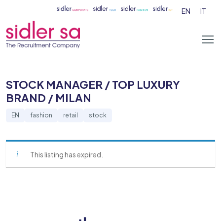
EN
IT
STOCK MANAGER / TOP LUXURY
BRAND / MILAN
EN
fashion
retail
stock
This listing has expired.