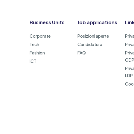
Business Units
Job applications
Link
Corporate
Posizioni aperte
Priv
Tech
Candidatura
Priv
Fashion
FAQ
Priv
GD
ICT
Priv
LDP
Cook