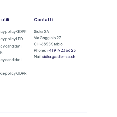
 utili
Contatti
acy policy GDPR
Sidler SA
Via Gaggiolo 27
acy policy LPD
CH-6855 Stabio
acy candidati
Phone:
+41 91 923 66 23
PR
Mail:
sidler@sidler-sa.ch
acy candidati
ie policy GDPR