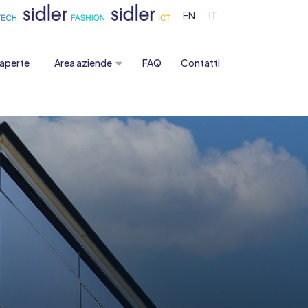
EN
IT
 aperte
Area aziende
FAQ
Contatti