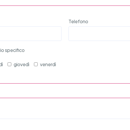
Telefono
rio specifico
dì
giovedì
venerdì